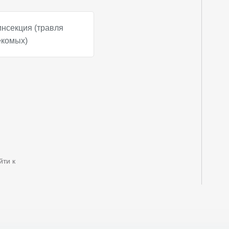
инсекция (травля
екомых)
йти к