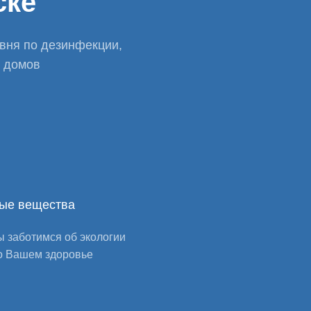
ске
овня по дезинфекции,
и домов
ые вещества
 заботимся об экологии
о Вашем здоровье