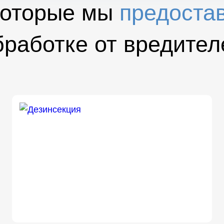
которые мы
предоста
бработке от вредител