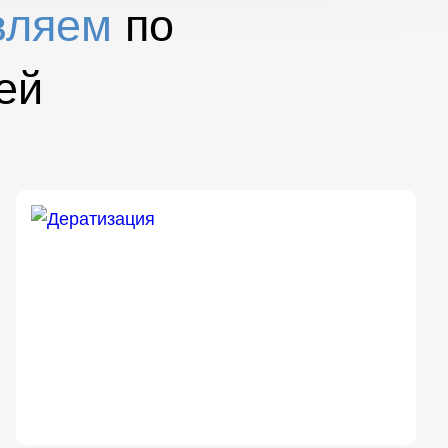
вляем
по
ей