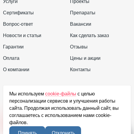
Услуги
Проекты
надежный способ борьбы с вредителями, который
Сертификаты
Препараты
гарантирует сохранность урожая в течение всего
Вопрос-ответ
Вакансии
срока его хранения. Методика обеспечивает
уничтожение микроорганизмов, насекомых и их
Новости и статьи
Как сделать заказ
личинок.
Гарантии
Отзывы
Заражение вредителями приводит к негативным
Оплата
Цены и акции
последствиям:
О компании
Контакты
ухудшается качество продукции;
+7 (923) 035-4471
снижается количество муки;
Мы используем
cookie-файлы
с целью
персонализации сервисов и улучшения работы
order@dezef.ru
нарушается жизнеспособность семенного
сайта. Продолжая использовать данный сайт, вы
материала;
соглашаетесь с использованием нами cookie-
Задать вопрос
файлов.
урожай загрязняется продуктами
жизнедеятельности вредителей, что может
Принять
Отклонить