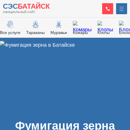
СЭС
БАТАЙСК
ОФИЦИАЛЬНЫЙ САЙТ
Все услуги
Тараканы
Муравьи
Комары
Клопы
Блох
Главная
/
Фумигация
/
Фумигация зерна
Фумигация зерна