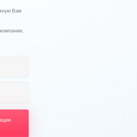
ужную Вам
 компании,
тацию